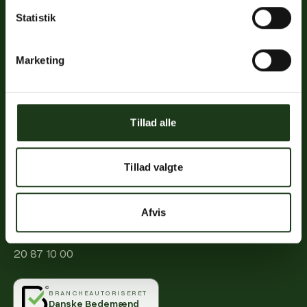
Statistik
Links
Marketing
Priser
Ofte stillede spørgsmål
Mød os
Tillad alle
Kontakt
Mindeportal
Tillad valgte
Kontakt
Afvis
info@vahlogwetche.dk
20 87 10 00
BRANCHEAUTORISERET
Danske Bedemænd