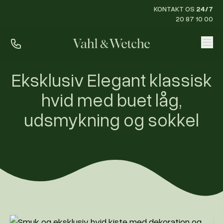
KONTAKT OS
24/7
20 87 10 00
Priser
Eksklusiv Elegant klassisk
Ofte stillede spørgsmål
hvid med buet låg,
Mød os
udsmykning og sokkel
Kontakt
Rum til pårørende
KONTAKT OS
24/7