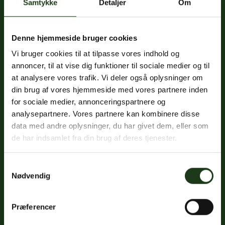
Samtykke
Detaljer
Om
Denne hjemmeside bruger cookies
Fredericiavej 69B, st.
Vi bruger cookies til at tilpasse vores indhold og
7100 Vejle
annoncer, til at vise dig funktioner til sociale medier og til
at analysere vores trafik. Vi deler også oplysninger om
CVR: 32334512
din brug af vores hjemmeside med vores partnere inden
Trustpilot
for sociale medier, annonceringspartnere og
analysepartnere. Vores partnere kan kombinere disse
data med andre oplysninger, du har givet dem, eller som
de har indsamlet fra din brug af deres tjenester.
Sociale medier
Facebook
Samtykkevalg
Nødvendig
Instagram
LinkedIn
Præferencer
Google