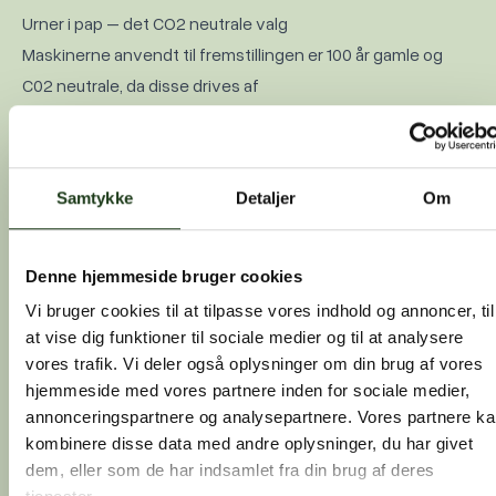
Urner i pap – det CO2 neutrale valg
Maskinerne anvendt til fremstillingen er 100 år gamle og
C02 neutrale, da disse drives af
vandkraft. Urnen kan anvendes ved både askespredning
og jordnedsættelse på kirkegård. Det integreret
nedsænkningsbånd er ca. 2,5 meter og udtages i
Samtykke
Detaljer
Om
forbindelse med nedsænknings­ceremonien.
100% BIOLOGISK NEDBRYDELIG
Denne hjemmeside bruger cookies
1.000 kr.
Vi bruger cookies til at tilpasse vores indhold og annoncer, til
at vise dig funktioner til sociale medier og til at analysere
Produktvideo
vores trafik. Vi deler også oplysninger om din brug af vores
hjemmeside med vores partnere inden for sociale medier,
Se vores produktvideo for nærmere detaljer
annonceringspartnere og analysepartnere. Vores partnere k
kombinere disse data med andre oplysninger, du har givet
dem, eller som de har indsamlet fra din brug af deres