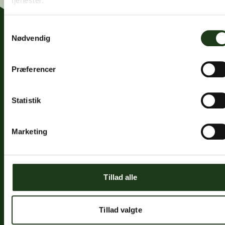
tjenester.
Samtykkevalg
Nødvendig
Præferencer
Fredericiavej 69B, st.
Statistik
7100 Vejle
CVR: 32334512
Marketing
Trustpilot
Tillad alle
Sociale medier
Tillad valgte
Facebook