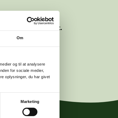
lyttet eller slettet.
Om
logwetche.dk
.
 medier og til at analysere
nden for sociale medier,
e oplysninger, du har givet
Marketing