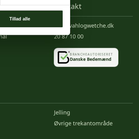
Kontakt
Tillad alle
info@vahlogwetche.dk
mål
20 87 10 00
BRANCHEAUTORISERET
Danske Bedemænd
Jelling
Øvrige trekantområde