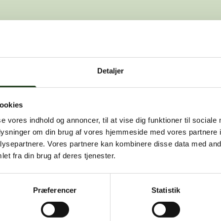
den side, du leder efter. Den kan være f
Detaljer
, at dette er en fejl, kan du kontakte os på
info@vah
ookies
se vores indhold og annoncer, til at vise dig funktioner til sociale
oplysninger om din brug af vores hjemmeside med vores partnere i
ysepartnere. Vores partnere kan kombinere disse data med andr
et fra din brug af deres tjenester.
Præferencer
Statistik