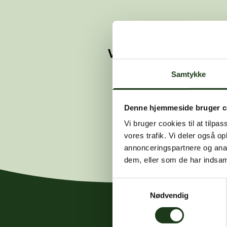
Vi kunne ikke finde 
Hvis du mener
Samtykke
Denne hjemmeside bruger c
Vi bruger cookies til at tilpas
vores trafik. Vi deler også 
annonceringspartnere og anal
dem, eller som de har indsaml
Samtykkevalg
Nødvendig