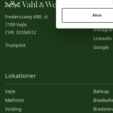
Social
Afvis
Fredericiavej 69B, st.
Faceboo
7100 Vejle
Instagr
CVR: 32334512
LinkedIn
Trustpilot
Google
Lokationer
Vejle
Børkop
Mølholm
Bredball
Vinding
Bredsten