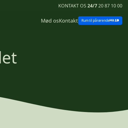
KONTAKT OS
24/7
20 87 10 00
Mød os
Kontakt
Rum
til pårørende
det