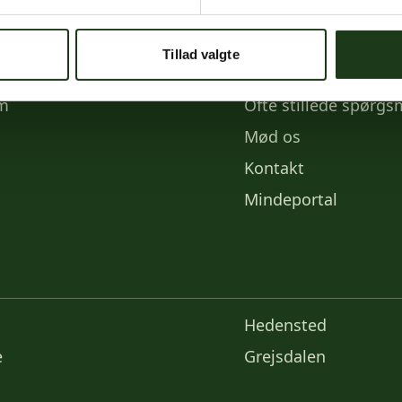
e medier
Links
Tillad valgte
k
Priser
am
Ofte stillede spørgs
Mød os
Kontakt
Mindeportal
Hedensted
e
Grejsdalen