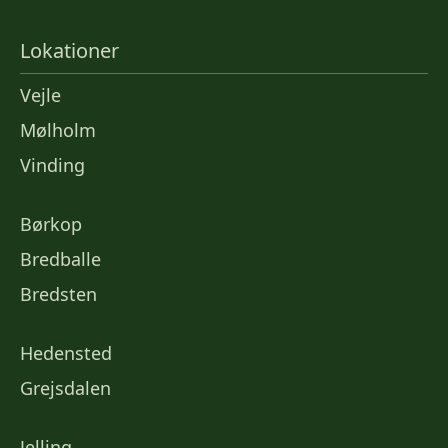
Lokationer
Vejle
Mølholm
Vinding
Børkop
Bredballe
Bredsten
Hedensted
Grejsdalen
Jelling