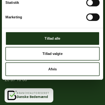
Statistik
Links
Priser
Marketing
Ofte stillede spørgsmål
Mød os
Kontakt
Tillad alle
Mindeportal
Tillad valgte
Kontakt
Afvis
info@vahlogwetche.dk
20 87 10 00
BRANCHEAUTORISERET
Danske Bedemænd