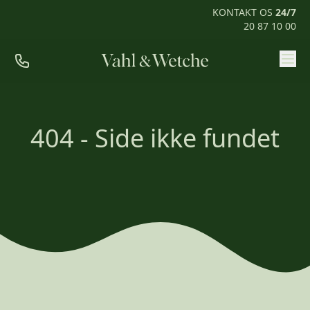
KONTAKT OS
24/7
20 87 10 00
Priser
Ofte stillede spørgsmål
404 - Side ikke fundet
Mød os
Kontakt
Rum til pårørende
KONTAKT OS
24/7