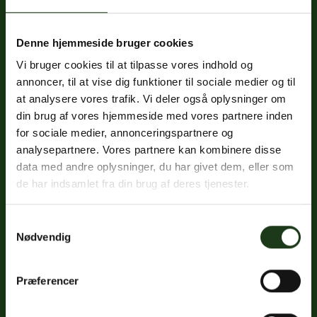
Denne hjemmeside bruger cookies
Fredericiavej 69B, st.
Vi bruger cookies til at tilpasse vores indhold og
7100 Vejle
annoncer, til at vise dig funktioner til sociale medier og til
CVR: 32334512
at analysere vores trafik. Vi deler også oplysninger om
Trustpilot
din brug af vores hjemmeside med vores partnere inden
for sociale medier, annonceringspartnere og
analysepartnere. Vores partnere kan kombinere disse
data med andre oplysninger, du har givet dem, eller som
Sociale medier
de har indsamlet fra din brug af deres tjenester.
Facebook
Samtykkevalg
Instagram
Nødvendig
LinkedIn
Præferencer
Google