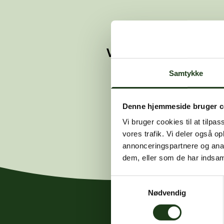
Vi kunne ikke finde 
Hvis du mener
Samtykke
Denne hjemmeside bruger c
Vi bruger cookies til at tilpas
vores trafik. Vi deler også 
annonceringspartnere og anal
dem, eller som de har indsaml
Samtykkevalg
Nødvendig