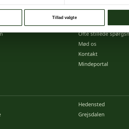
e medier
Links
Tillad valgte
k
Priser
am
Ofte stillede spørgs
Mød os
Kontakt
Mindeportal
Hedensted
e
Grejsdalen