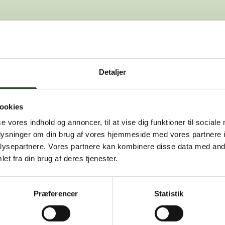
den side, du leder efter. Den kan være f
Detaljer
, at dette er en fejl, kan du kontakte os på
info@vah
ookies
se vores indhold og annoncer, til at vise dig funktioner til sociale
oplysninger om din brug af vores hjemmeside med vores partnere i
ysepartnere. Vores partnere kan kombinere disse data med andr
et fra din brug af deres tjenester.
Præferencer
Statistik