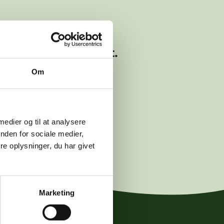
lyttet eller slettet.
Om
logwetche.dk
.
 medier og til at analysere
nden for sociale medier,
e oplysninger, du har givet
Marketing