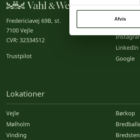
Social
Afvis
Fredericiavej 69B, st.
Faceboo
7100 Vejle
Instagr
CVR: 32334512
LinkedIn
Trustpilot
Google
Lokationer
Vejle
Børkop
Mølholm
Bredball
Vinding
Bredsten