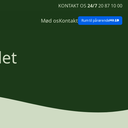
KONTAKT OS
24/7
20 87 10 00
Mød os
Kontakt
Rum
til pårørende
det