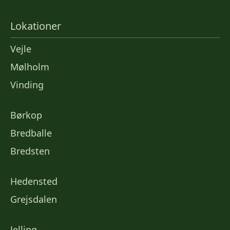
Lokationer
Vejle
Mølholm
Vinding
Børkop
Bredballe
Bredsten
Hedensted
Grejsdalen
Jelling