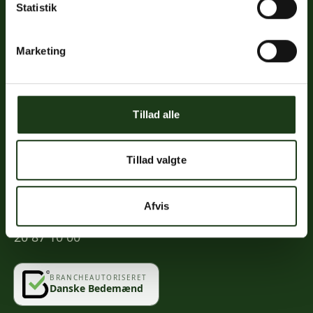
Statistik
Links
Priser
Marketing
Ofte stillede spørgsmål
Mød os
Kontakt
Tillad alle
Mindeportal
Tillad valgte
Kontakt
Afvis
info@vahlogwetche.dk
20 87 10 00
BRANCHEAUTORISERET
Danske Bedemænd