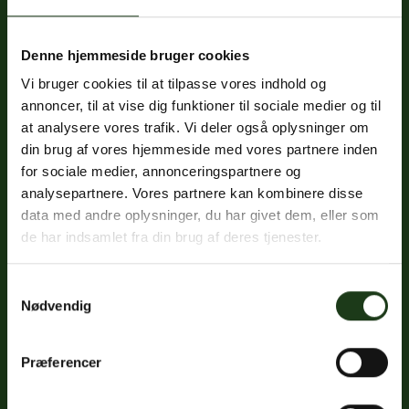
Denne hjemmeside bruger cookies
Fredericiavej 69B, st.
Vi bruger cookies til at tilpasse vores indhold og
7100 Vejle
annoncer, til at vise dig funktioner til sociale medier og til
CVR: 32334512
at analysere vores trafik. Vi deler også oplysninger om
Trustpilot
din brug af vores hjemmeside med vores partnere inden
for sociale medier, annonceringspartnere og
analysepartnere. Vores partnere kan kombinere disse
data med andre oplysninger, du har givet dem, eller som
Sociale medier
de har indsamlet fra din brug af deres tjenester.
Facebook
Samtykkevalg
Instagram
Nødvendig
LinkedIn
Præferencer
Google