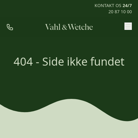
KONTAKT OS
24/7
20 87 10 00
Priser
Ofte stillede spørgsmål
404 - Side ikke fundet
Mød os
Kontakt
Rum til pårørende
KONTAKT OS
24/7