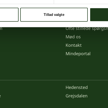
e medier
Links
Tillad valgte
k
Priser
am
Ofte stillede spørgs
Mød os
Kontakt
Mindeportal
Hedensted
e
Grejsdalen