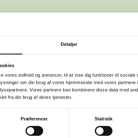
den side, du leder efter. Den kan være f
Detaljer
, at dette er en fejl, kan du kontakte os på
info@vah
ookies
se vores indhold og annoncer, til at vise dig funktioner til sociale
oplysninger om din brug af vores hjemmeside med vores partnere i
ysepartnere. Vores partnere kan kombinere disse data med andr
et fra din brug af deres tjenester.
Præferencer
Statistik