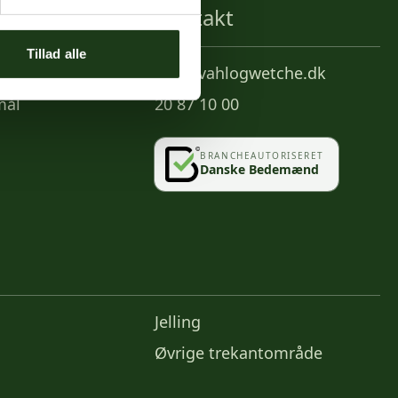
Kontakt
Tillad alle
info@vahlogwetche.dk
mål
20 87 10 00
BRANCHEAUTORISERET
Danske Bedemænd
Jelling
Øvrige trekantområde