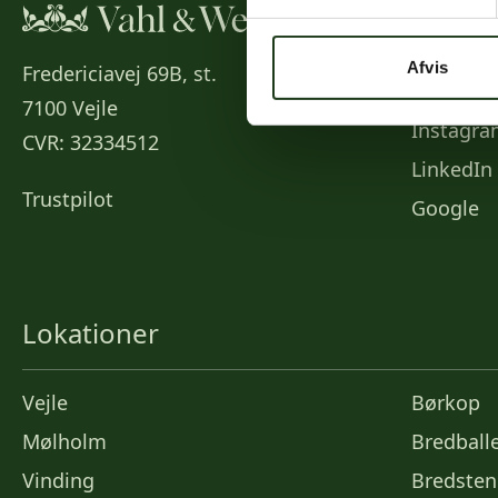
Social
Afvis
Fredericiavej 69B, st.
Faceboo
7100 Vejle
Instagr
CVR: 32334512
LinkedIn
Trustpilot
Google
Lokationer
Vejle
Børkop
Mølholm
Bredball
Vinding
Bredsten