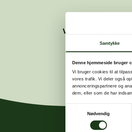
Vi kunne ikke finde 
Hvis du mener
Samtykke
Denne hjemmeside bruger c
Vi bruger cookies til at tilpas
vores trafik. Vi deler også 
annonceringspartnere og anal
dem, eller som de har indsaml
Samtykkevalg
Nødvendig