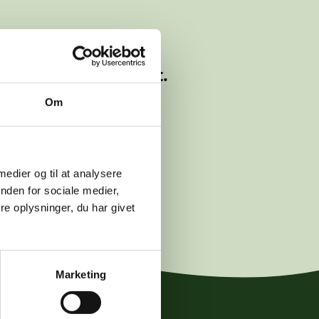
lyttet eller slettet.
Om
logwetche.dk
.
 medier og til at analysere
nden for sociale medier,
e oplysninger, du har givet
Marketing