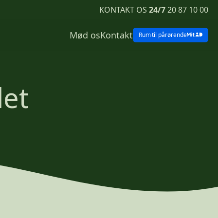
KONTAKT OS
24/7
20 87 10 00
Mød os
Kontakt
Rum
til pårørende
det