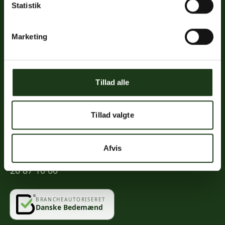
Statistik
Links
Priser
Marketing
Ofte stillede spørgsmål
Mød os
Kontakt
Tillad alle
Mindeportal
Tillad valgte
Kontakt
Afvis
info@vahlogwetche.dk
20 87 10 00
BRANCHEAUTORISERET
Danske Bedemænd