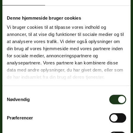
Denne hjemmeside bruger cookies
Fredericiavej 69B, st.
Vi bruger cookies til at tilpasse vores indhold og
7100 Vejle
annoncer, til at vise dig funktioner til sociale medier og til
CVR: 32334512
at analysere vores trafik. Vi deler også oplysninger om
Trustpilot
din brug af vores hjemmeside med vores partnere inden
for sociale medier, annonceringspartnere og
analysepartnere. Vores partnere kan kombinere disse
data med andre oplysninger, du har givet dem, eller som
Sociale medier
de har indsamlet fra din brug af deres tjenester.
Facebook
Samtykkevalg
Instagram
Nødvendig
LinkedIn
Præferencer
Google