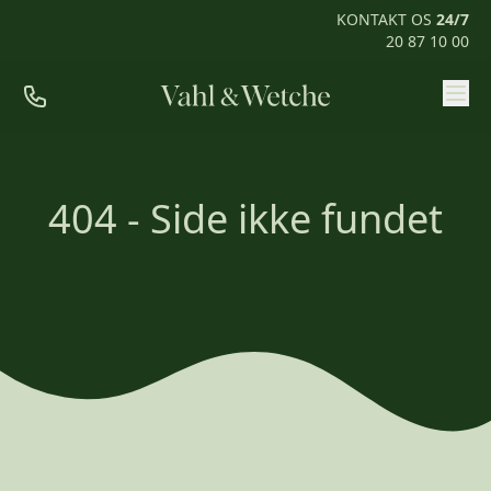
KONTAKT OS
24/7
20 87 10 00
Priser
Ofte stillede spørgsmål
404 - Side ikke fundet
Mød os
Kontakt
Rum til pårørende
KONTAKT OS
24/7