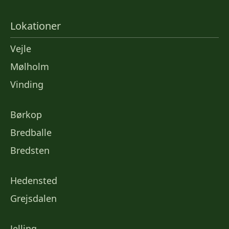
Lokationer
Vejle
Mølholm
Vinding
Børkop
Bredballe
Bredsten
Hedensted
Grejsdalen
Jelling