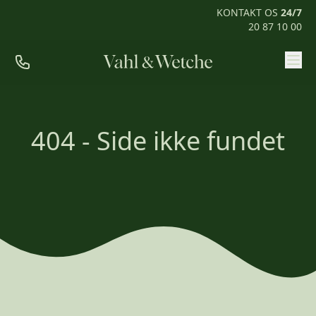
KONTAKT OS
24/7
20 87 10 00
Priser
Ofte stillede spørgsmål
404 - Side ikke fundet
Mød os
Kontakt
Rum til pårørende
KONTAKT OS
24/7