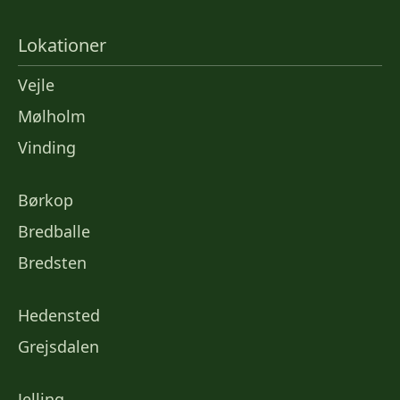
Lokationer
Vejle
Mølholm
Vinding
Børkop
Bredballe
Bredsten
Hedensted
Grejsdalen
Jelling