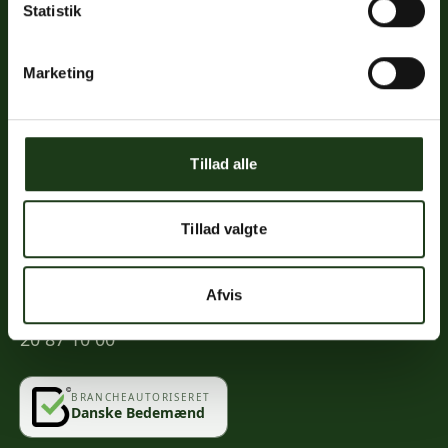
Statistik
Links
Priser
Marketing
Ofte stillede spørgsmål
Mød os
Kontakt
Tillad alle
Mindeportal
Tillad valgte
Kontakt
Afvis
info@vahlogwetche.dk
20 87 10 00
BRANCHEAUTORISERET
Danske Bedemænd