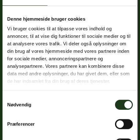
Denne hjemmeside bruger cookies
Fredericiavej 69B, st.
Vi bruger cookies til at tilpasse vores indhold og
7100 Vejle
annoncer, til at vise dig funktioner til sociale medier og til
CVR: 32334512
at analysere vores trafik. Vi deler også oplysninger om
Trustpilot
din brug af vores hjemmeside med vores partnere inden
for sociale medier, annonceringspartnere og
analysepartnere. Vores partnere kan kombinere disse
data med andre oplysninger, du har givet dem, eller som
Sociale medier
de har indsamlet fra din brug af deres tjenester.
Facebook
Samtykkevalg
Instagram
Nødvendig
LinkedIn
Præferencer
Google