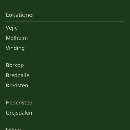
Lokationer
Vejle
Mølholm
Vinding
Børkop
Bredballe
Bredsten
Hedensted
Grejsdalen
Jelling