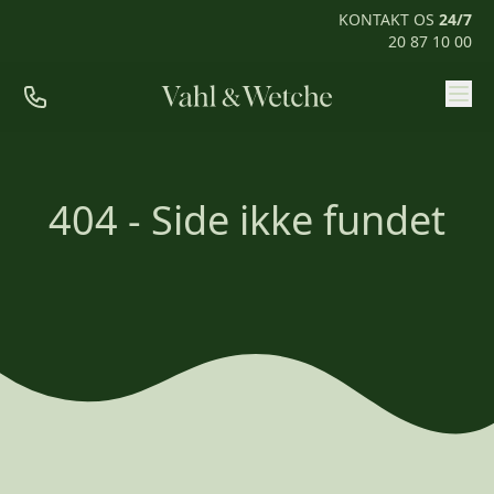
KONTAKT OS
24/7
20 87 10 00
Priser
Ofte stillede spørgsmål
404 - Side ikke fundet
Mød os
Kontakt
Rum til pårørende
KONTAKT OS
24/7