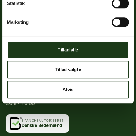
Statistik
Links
Priser
Marketing
Ofte stillede spørgsmål
Mød os
Kontakt
Tillad alle
Mindeportal
Tillad valgte
Kontakt
Afvis
info@vahlogwetche.dk
20 87 10 00
BRANCHEAUTORISERET
Danske Bedemænd