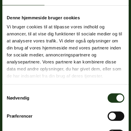
Denne hjemmeside bruger cookies
Fredericiavej 69B, st.
Vi bruger cookies til at tilpasse vores indhold og
7100 Vejle
annoncer, til at vise dig funktioner til sociale medier og til
CVR: 32334512
at analysere vores trafik. Vi deler også oplysninger om
Trustpilot
din brug af vores hjemmeside med vores partnere inden
for sociale medier, annonceringspartnere og
analysepartnere. Vores partnere kan kombinere disse
data med andre oplysninger, du har givet dem, eller som
Sociale medier
de har indsamlet fra din brug af deres tjenester.
Facebook
Samtykkevalg
Instagram
Nødvendig
LinkedIn
Præferencer
Google