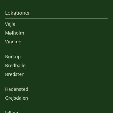
Lokationer
Vejle
Mølholm
Vinding
Børkop
Bredballe
Bredsten
Hedensted
Grejsdalen
Jelling