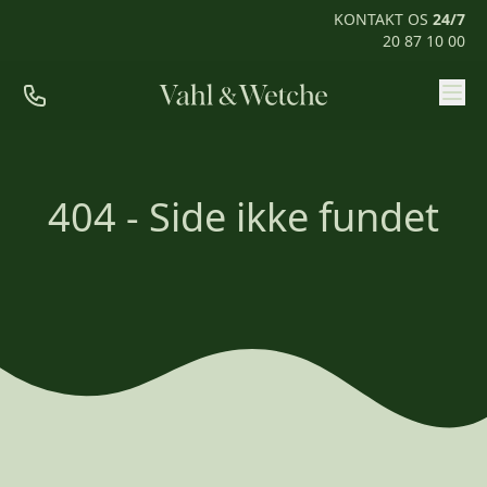
KONTAKT OS
24/7
20 87 10 00
Priser
Ofte stillede spørgsmål
404 - Side ikke fundet
Mød os
Kontakt
Rum til pårørende
KONTAKT OS
24/7