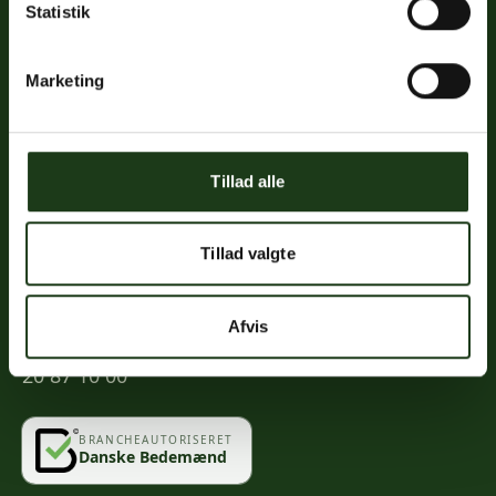
Statistik
Links
Priser
Marketing
Ofte stillede spørgsmål
Mød os
Kontakt
Tillad alle
Mindeportal
Tillad valgte
Kontakt
Afvis
info@vahlogwetche.dk
20 87 10 00
BRANCHEAUTORISERET
Danske Bedemænd