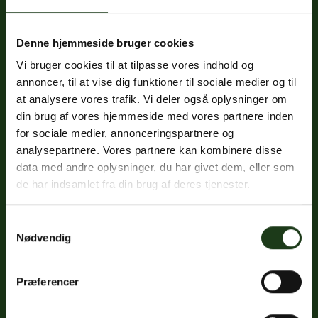
Denne hjemmeside bruger cookies
Fredericiavej 69B, st.
Vi bruger cookies til at tilpasse vores indhold og
7100 Vejle
annoncer, til at vise dig funktioner til sociale medier og til
CVR: 32334512
at analysere vores trafik. Vi deler også oplysninger om
Trustpilot
din brug af vores hjemmeside med vores partnere inden
for sociale medier, annonceringspartnere og
analysepartnere. Vores partnere kan kombinere disse
data med andre oplysninger, du har givet dem, eller som
Sociale medier
de har indsamlet fra din brug af deres tjenester.
Facebook
Samtykkevalg
Instagram
Nødvendig
LinkedIn
Præferencer
Google