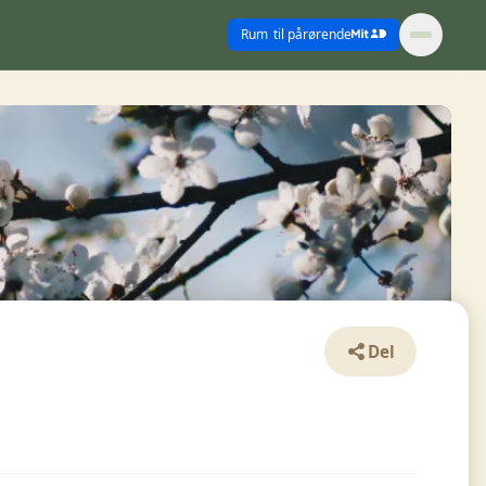
Rum
til pårørende
Del