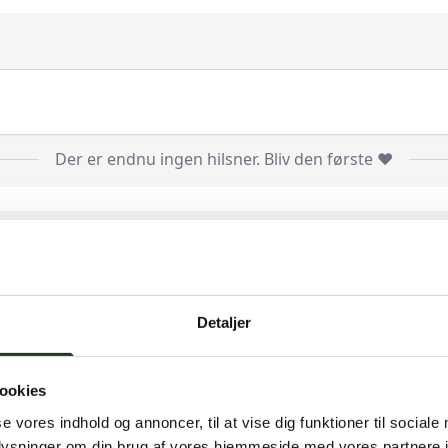
Der er endnu ingen hilsner. Bliv den første ❤️
Der er endnu ingen billeder eller videoer. Bliv den første ❤️
Detaljer
Log ind
ookies
se vores indhold og annoncer, til at vise dig funktioner til sociale
oplysninger om din brug af vores hjemmeside med vores partnere i