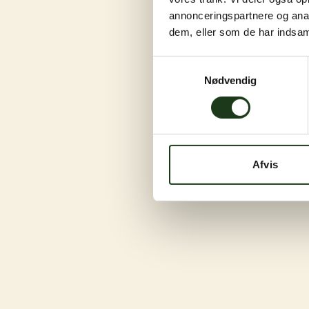
annonceringspartnere og anal
dem, eller som de har indsaml
Samtykkevalg
Nødvendig
Afvis