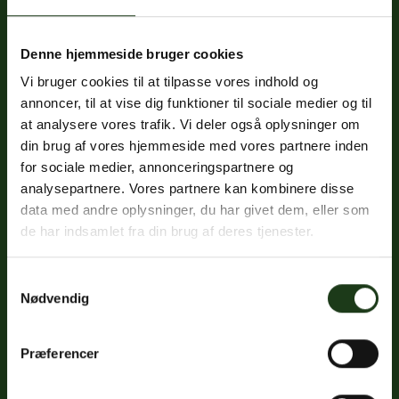
Denne hjemmeside bruger cookies
Fredericiavej 69B, st.
Vi bruger cookies til at tilpasse vores indhold og
7100 Vejle
annoncer, til at vise dig funktioner til sociale medier og til
CVR: 32334512
at analysere vores trafik. Vi deler også oplysninger om
Trustpilot
din brug af vores hjemmeside med vores partnere inden
for sociale medier, annonceringspartnere og
analysepartnere. Vores partnere kan kombinere disse
data med andre oplysninger, du har givet dem, eller som
Sociale medier
de har indsamlet fra din brug af deres tjenester.
Facebook
Samtykkevalg
Instagram
Nødvendig
LinkedIn
Præferencer
Google