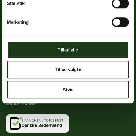
Statistik
Links
Priser
Marketing
Ofte stillede spørgsmål
Mød os
Kontakt
Tillad alle
Mindeportal
Tillad valgte
Kontakt
Afvis
info@vahlogwetche.dk
20 87 10 00
BRANCHEAUTORISERET
Danske Bedemænd