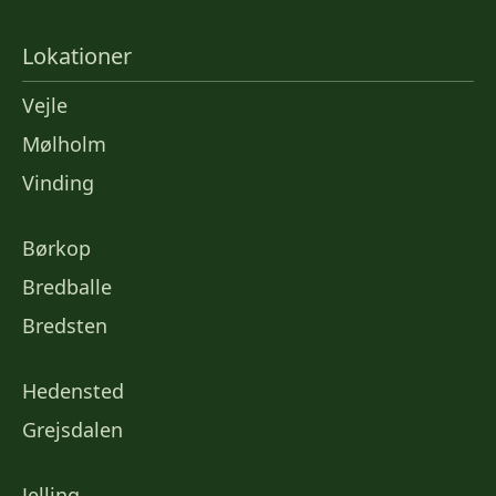
Lokationer
Vejle
Mølholm
Vinding
Børkop
Bredballe
Bredsten
Hedensted
Grejsdalen
Jelling