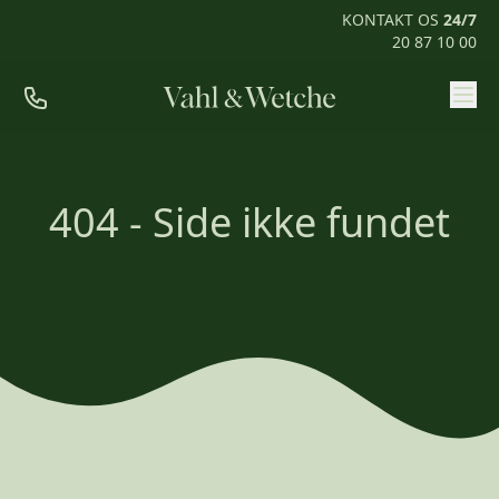
KONTAKT OS
24/7
20 87 10 00
Priser
Ofte stillede spørgsmål
404 - Side ikke fundet
Mød os
Kontakt
Rum til pårørende
KONTAKT OS
24/7