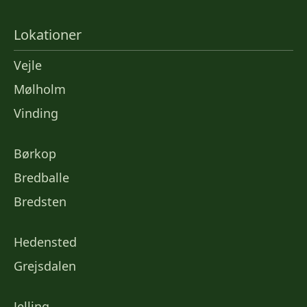
Lokationer
Vejle
Mølholm
Vinding
Børkop
Bredballe
Bredsten
Hedensted
Grejsdalen
Jelling