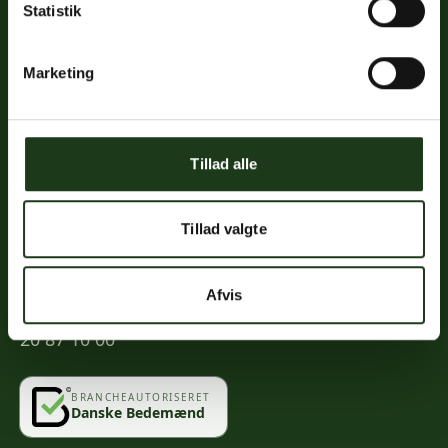
Statistik
Links
Priser
Marketing
Ofte stillede spørgsmål
Mød os
Kontakt
Tillad alle
Mindeportal
Tillad valgte
Kontakt
Afvis
info@vahlogwetche.dk
20 87 10 00
BRANCHEAUTORISERET
Danske Bedemænd