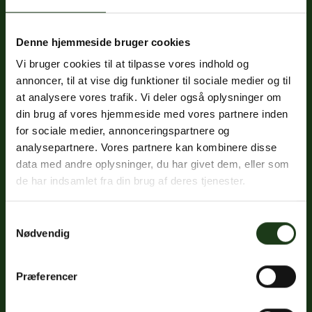
Denne hjemmeside bruger cookies
Fredericiavej 69B, st.
Vi bruger cookies til at tilpasse vores indhold og
7100 Vejle
annoncer, til at vise dig funktioner til sociale medier og til
CVR: 32334512
at analysere vores trafik. Vi deler også oplysninger om
Trustpilot
din brug af vores hjemmeside med vores partnere inden
for sociale medier, annonceringspartnere og
analysepartnere. Vores partnere kan kombinere disse
data med andre oplysninger, du har givet dem, eller som
Sociale medier
de har indsamlet fra din brug af deres tjenester.
Facebook
Samtykkevalg
Instagram
Nødvendig
LinkedIn
Præferencer
Google