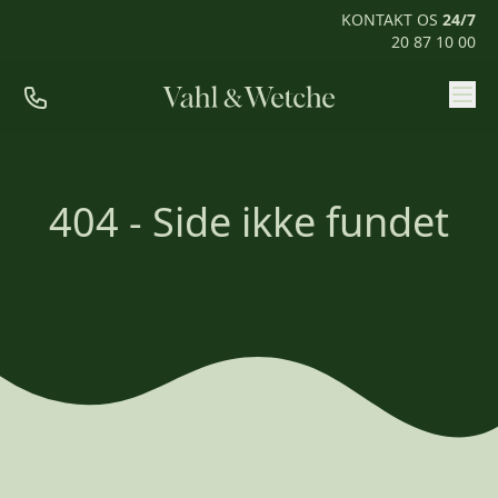
KONTAKT OS
24/7
20 87 10 00
Priser
Ofte stillede spørgsmål
404 - Side ikke fundet
Mød os
Kontakt
Rum til pårørende
KONTAKT OS
24/7