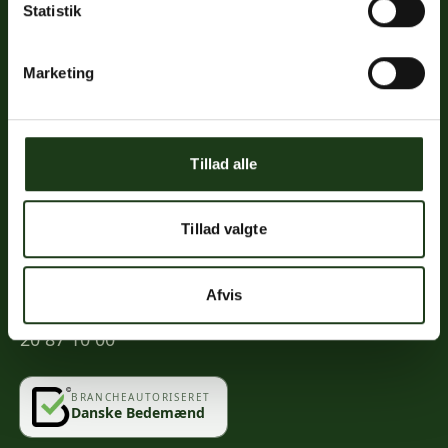
Statistik
Links
Priser
Marketing
Ofte stillede spørgsmål
Mød os
Kontakt
Tillad alle
Mindeportal
Tillad valgte
Kontakt
Afvis
info@vahlogwetche.dk
20 87 10 00
BRANCHEAUTORISERET
Danske Bedemænd