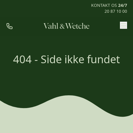
KONTAKT OS
24/7
20 87 10 00
Priser
Ofte stillede spørgsmål
404 - Side ikke fundet
Mød os
Kontakt
Rum til pårørende
KONTAKT OS
24/7