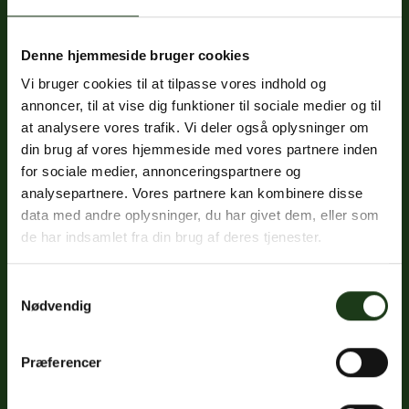
Denne hjemmeside bruger cookies
Fredericiavej 69B, st.
Vi bruger cookies til at tilpasse vores indhold og
7100 Vejle
annoncer, til at vise dig funktioner til sociale medier og til
CVR: 32334512
at analysere vores trafik. Vi deler også oplysninger om
Trustpilot
din brug af vores hjemmeside med vores partnere inden
for sociale medier, annonceringspartnere og
analysepartnere. Vores partnere kan kombinere disse
data med andre oplysninger, du har givet dem, eller som
Sociale medier
de har indsamlet fra din brug af deres tjenester.
Facebook
Samtykkevalg
Instagram
Nødvendig
LinkedIn
Præferencer
Google