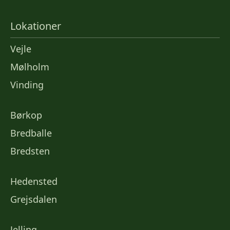
Lokationer
Vejle
Mølholm
Vinding
Børkop
Bredballe
Bredsten
Hedensted
Grejsdalen
Jelling