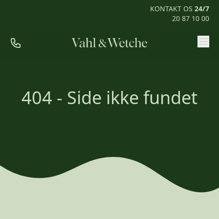
KONTAKT OS
24/7
20 87 10 00
Priser
Ofte stillede spørgsmål
404 - Side ikke fundet
Mød os
Kontakt
Rum til pårørende
KONTAKT OS
24/7