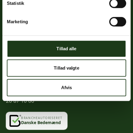
Statistik
Links
Priser
Marketing
Ofte stillede spørgsmål
Mød os
Kontakt
Tillad alle
Mindeportal
Tillad valgte
Kontakt
Afvis
info@vahlogwetche.dk
20 87 10 00
BRANCHEAUTORISERET
Danske Bedemænd