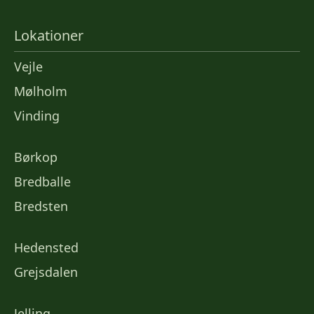
Lokationer
Vejle
Mølholm
Vinding
Børkop
Bredballe
Bredsten
Hedensted
Grejsdalen
Jelling