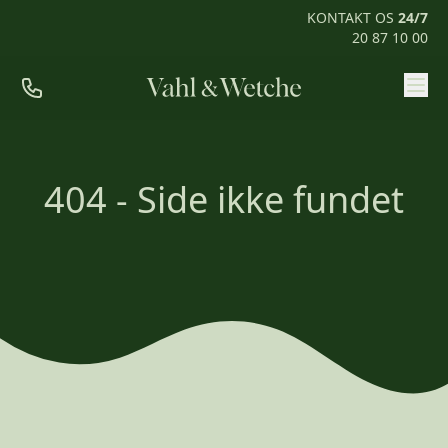
KONTAKT OS
24/7
20 87 10 00
Priser
Ofte stillede spørgsmål
404 - Side ikke fundet
Mød os
Kontakt
Rum til pårørende
KONTAKT OS
24/7