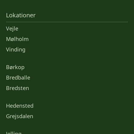
Lokationer
Vejle
Mølholm
Vinding
Børkop
Bredballe
Bredsten
Hedensted
Grejsdalen
Jelling