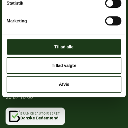
Statistik
Links
Priser
Marketing
Ofte stillede spørgsmål
Mød os
Kontakt
Tillad alle
Mindeportal
Tillad valgte
Kontakt
Afvis
info@vahlogwetche.dk
20 87 10 00
BRANCHEAUTORISERET
Danske Bedemænd