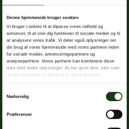
Denne hjemmeside bruger cookies
Fredericiavej 69B, st.
Vi bruger cookies til at tilpasse vores indhold og
7100 Vejle
annoncer, til at vise dig funktioner til sociale medier og til
CVR: 32334512
at analysere vores trafik. Vi deler også oplysninger om
Trustpilot
din brug af vores hjemmeside med vores partnere inden
for sociale medier, annonceringspartnere og
analysepartnere. Vores partnere kan kombinere disse
data med andre oplysninger, du har givet dem, eller som
Sociale medier
de har indsamlet fra din brug af deres tjenester.
Facebook
Samtykkevalg
Instagram
Nødvendig
LinkedIn
Præferencer
Google