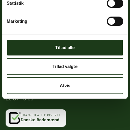
Statistik
Links
Priser
Marketing
Ofte stillede spørgsmål
Mød os
Kontakt
Tillad alle
Mindeportal
Tillad valgte
Kontakt
Afvis
info@vahlogwetche.dk
20 87 10 00
BRANCHEAUTORISERET
Danske Bedemænd