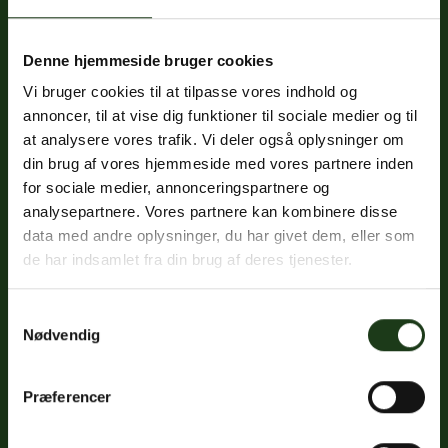
Denne hjemmeside bruger cookies
Fredericiavej 69B, st.
Vi bruger cookies til at tilpasse vores indhold og
7100 Vejle
annoncer, til at vise dig funktioner til sociale medier og til
CVR: 32334512
at analysere vores trafik. Vi deler også oplysninger om
Trustpilot
din brug af vores hjemmeside med vores partnere inden
for sociale medier, annonceringspartnere og
analysepartnere. Vores partnere kan kombinere disse
data med andre oplysninger, du har givet dem, eller som
Sociale medier
de har indsamlet fra din brug af deres tjenester.
Facebook
Samtykkevalg
Instagram
Nødvendig
LinkedIn
Præferencer
Google