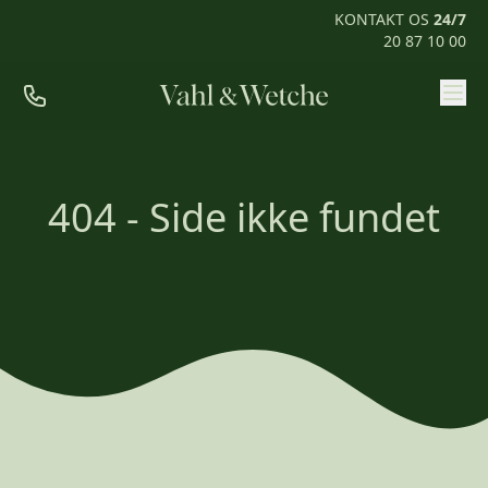
KONTAKT OS
24/7
20 87 10 00
Priser
Ofte stillede spørgsmål
404 - Side ikke fundet
Mød os
Kontakt
Rum til pårørende
KONTAKT OS
24/7