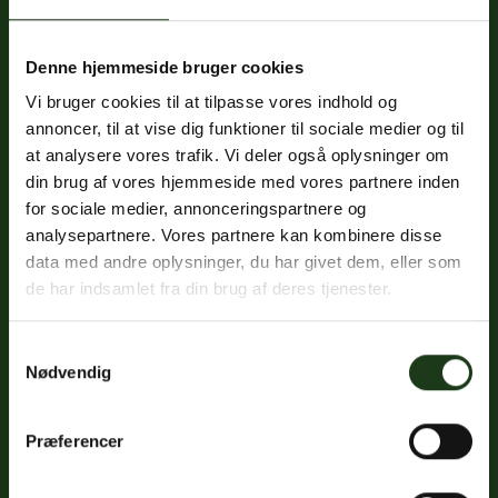
Denne hjemmeside bruger cookies
Fredericiavej 69B, st.
Vi bruger cookies til at tilpasse vores indhold og
7100 Vejle
annoncer, til at vise dig funktioner til sociale medier og til
CVR: 32334512
at analysere vores trafik. Vi deler også oplysninger om
Trustpilot
din brug af vores hjemmeside med vores partnere inden
for sociale medier, annonceringspartnere og
analysepartnere. Vores partnere kan kombinere disse
data med andre oplysninger, du har givet dem, eller som
Sociale medier
de har indsamlet fra din brug af deres tjenester.
Facebook
Samtykkevalg
Instagram
Nødvendig
LinkedIn
Præferencer
Google