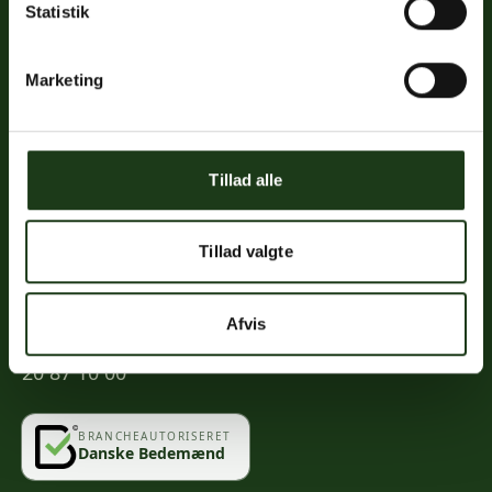
Statistik
Links
Priser
Marketing
Ofte stillede spørgsmål
Mød os
Kontakt
Tillad alle
Mindeportal
Tillad valgte
Kontakt
Afvis
info@vahlogwetche.dk
20 87 10 00
BRANCHEAUTORISERET
Danske Bedemænd