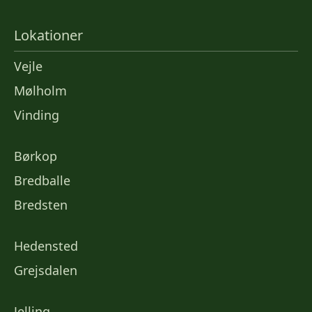
Lokationer
Vejle
Mølholm
Vinding
Børkop
Bredballe
Bredsten
Hedensted
Grejsdalen
Jelling