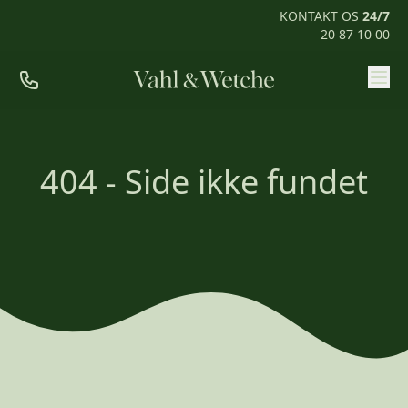
KONTAKT OS
24/7
20 87 10 00
Priser
Ofte stillede spørgsmål
404 - Side ikke fundet
Mød os
Kontakt
Rum til pårørende
KONTAKT OS
24/7