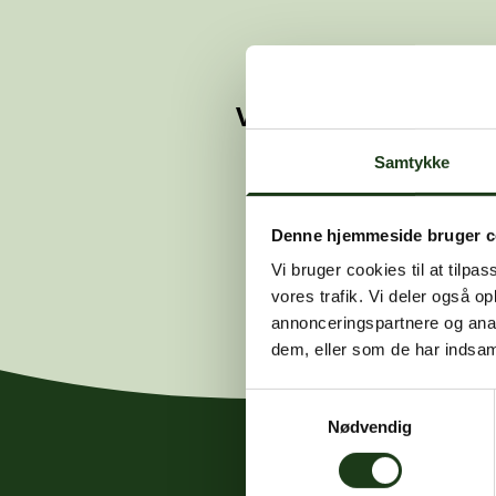
Vi kunne ikke finde 
Hvis du mener
Samtykke
Denne hjemmeside bruger c
Vi bruger cookies til at tilpas
vores trafik. Vi deler også 
annonceringspartnere og anal
dem, eller som de har indsaml
Samtykkevalg
Nødvendig