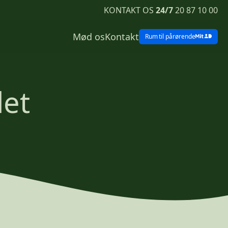
KONTAKT OS
24/7
20 87 10 00
Mød os
Kontakt
Rum
til pårørende
det