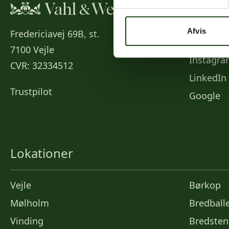
Social
Afvis
Fredericiavej 69B, st.
Faceboo
7100 Vejle
Instagr
CVR: 32334512
LinkedIn
Trustpilot
Google
Lokationer
Vejle
Børkop
Mølholm
Bredball
Vinding
Bredsten