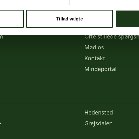
e medier
Links
Tillad valgte
k
Priser
am
Ofte stillede spørgs
Mød os
Kontakt
Mindeportal
Hedensted
e
Grejsdalen