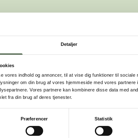
den side, du leder efter. Den kan være f
Detaljer
, at dette er en fejl, kan du kontakte os på
info@vah
ookies
se vores indhold og annoncer, til at vise dig funktioner til sociale
oplysninger om din brug af vores hjemmeside med vores partnere i
ysepartnere. Vores partnere kan kombinere disse data med andr
et fra din brug af deres tjenester.
Præferencer
Statistik