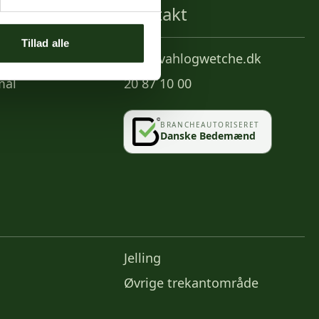
Kontakt
Tillad alle
info@vahlogwetche.dk
mål
20 87 10 00
BRANCHEAUTORISERET
Danske Bedemænd
Jelling
Øvrige trekantområde