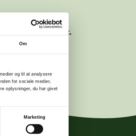
lyttet eller slettet.
Om
logwetche.dk
.
 medier og til at analysere
nden for sociale medier,
e oplysninger, du har givet
Marketing