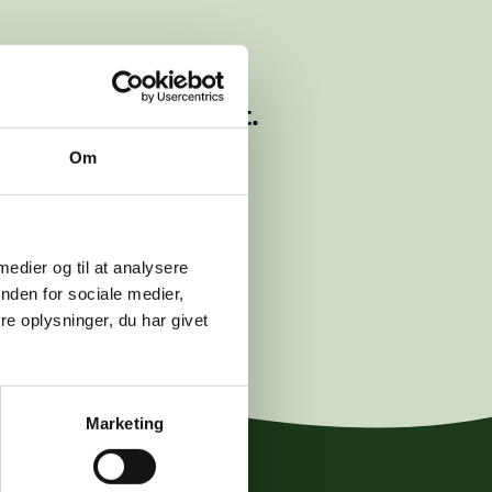
lyttet eller slettet.
Om
logwetche.dk
.
 medier og til at analysere
nden for sociale medier,
e oplysninger, du har givet
Marketing