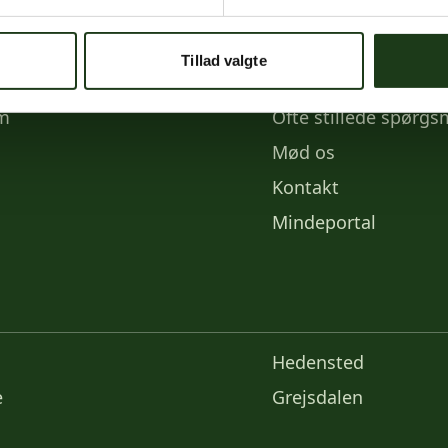
e medier
Links
Tillad valgte
k
Priser
am
Ofte stillede spørgs
Mød os
Kontakt
Mindeportal
Hedensted
e
Grejsdalen