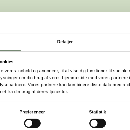
den side, du leder efter. Den kan være f
Detaljer
, at dette er en fejl, kan du kontakte os på
info@vah
ookies
se vores indhold og annoncer, til at vise dig funktioner til sociale
oplysninger om din brug af vores hjemmeside med vores partnere i
ysepartnere. Vores partnere kan kombinere disse data med andr
et fra din brug af deres tjenester.
Præferencer
Statistik