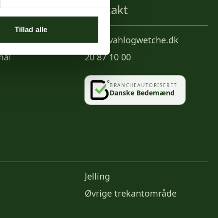
Kontakt
Tillad alle
info@vahlogwetche.dk
mål
20 87 10 00
BRANCHEAUTORISERET
Danske Bedemænd
Jelling
Øvrige trekantområde