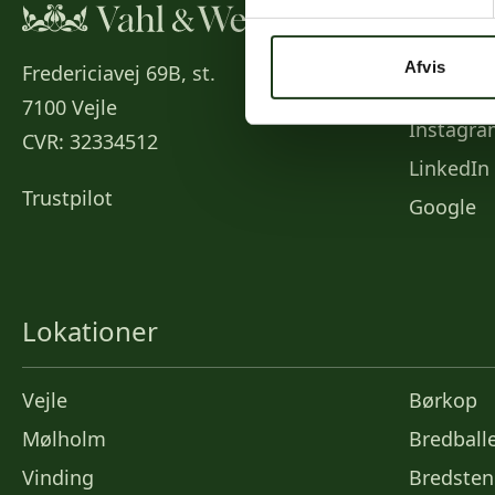
Social
Afvis
Fredericiavej 69B, st.
Faceboo
7100 Vejle
Instagr
CVR: 32334512
LinkedIn
Trustpilot
Google
Lokationer
Vejle
Børkop
Mølholm
Bredball
Vinding
Bredsten