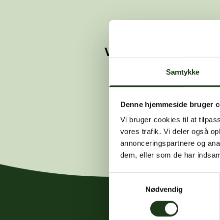
Vi kunne ikke finde 
Hvis du mener
Samtykke
Denne hjemmeside bruger c
Vi bruger cookies til at tilpas
vores trafik. Vi deler også 
annonceringspartnere og anal
dem, eller som de har indsaml
Samtykkevalg
Nødvendig