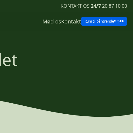
KONTAKT OS
24/7
20 87 10 00
Mød os
Kontakt
Rum
til pårørende
det