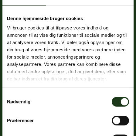
Denne hjemmeside bruger cookies
Fredericiavej 69B, st.
Vi bruger cookies til at tilpasse vores indhold og
7100 Vejle
annoncer, til at vise dig funktioner til sociale medier og til
CVR: 32334512
at analysere vores trafik. Vi deler også oplysninger om
Trustpilot
din brug af vores hjemmeside med vores partnere inden
for sociale medier, annonceringspartnere og
analysepartnere. Vores partnere kan kombinere disse
data med andre oplysninger, du har givet dem, eller som
Sociale medier
de har indsamlet fra din brug af deres tjenester.
Facebook
Samtykkevalg
Instagram
Nødvendig
LinkedIn
Præferencer
Google