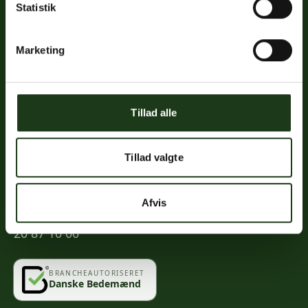
Statistik
Links
Priser
Marketing
Ofte stillede spørgsmål
Mød os
Kontakt
Tillad alle
Mindeportal
Tillad valgte
Kontakt
Afvis
info@vahlogwetche.dk
20 87 10 00
BRANCHEAUTORISERET
Danske Bedemænd