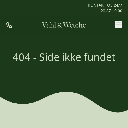
KONTAKT OS
24/7
20 87 10 00
Priser
Ofte stillede spørgsmål
404 - Side ikke fundet
Mød os
Kontakt
Rum til pårørende
KONTAKT OS
24/7