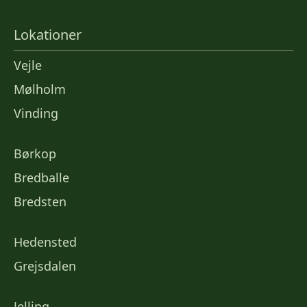
Lokationer
Vejle
Mølholm
Vinding
Børkop
Bredballe
Bredsten
Hedensted
Grejsdalen
Jelling