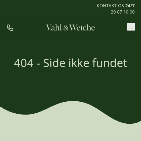
KONTAKT OS
24/7
20 87 10 00
Priser
Ofte stillede spørgsmål
404 - Side ikke fundet
Mød os
Kontakt
Rum til pårørende
KONTAKT OS
24/7