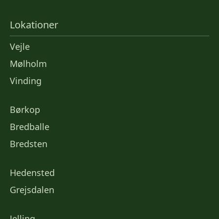
Lokationer
Vejle
Mølholm
Vinding
Børkop
Bredballe
Bredsten
Hedensted
Grejsdalen
Jelling