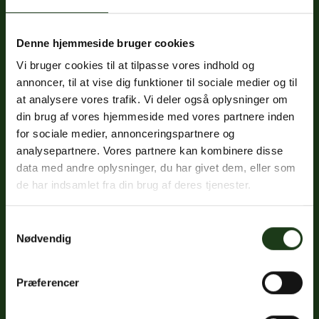
Denne hjemmeside bruger cookies
Fredericiavej 69B, st.
Vi bruger cookies til at tilpasse vores indhold og
7100 Vejle
annoncer, til at vise dig funktioner til sociale medier og til
CVR: 32334512
at analysere vores trafik. Vi deler også oplysninger om
Trustpilot
din brug af vores hjemmeside med vores partnere inden
for sociale medier, annonceringspartnere og
analysepartnere. Vores partnere kan kombinere disse
data med andre oplysninger, du har givet dem, eller som
Sociale medier
de har indsamlet fra din brug af deres tjenester.
Facebook
Samtykkevalg
Instagram
Nødvendig
LinkedIn
Præferencer
Google