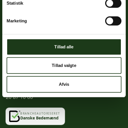
Statistik
Links
Priser
Marketing
Ofte stillede spørgsmål
Mød os
Kontakt
Tillad alle
Mindeportal
Tillad valgte
Kontakt
Afvis
info@vahlogwetche.dk
20 87 10 00
BRANCHEAUTORISERET
Danske Bedemænd