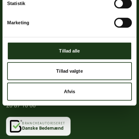
Statistik
Links
Priser
Marketing
Ofte stillede spørgsmål
Mød os
Kontakt
Tillad alle
Mindeportal
Tillad valgte
Kontakt
Afvis
info@vahlogwetche.dk
20 87 10 00
BRANCHEAUTORISERET
Danske Bedemænd