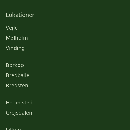
Lokationer
Vejle
Mølholm
Vinding
Børkop
Bredballe
Bredsten
Hedensted
Grejsdalen
Jelling