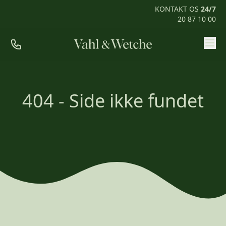
KONTAKT OS
24/7
20 87 10 00
Priser
Ofte stillede spørgsmål
404 - Side ikke fundet
Mød os
Kontakt
Rum til pårørende
KONTAKT OS
24/7