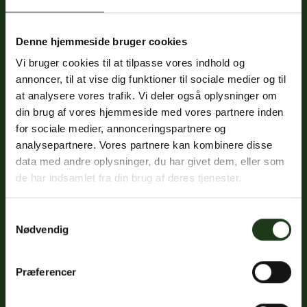
Denne hjemmeside bruger cookies
Fredericiavej 69B, st.
Vi bruger cookies til at tilpasse vores indhold og
7100 Vejle
annoncer, til at vise dig funktioner til sociale medier og til
CVR: 32334512
at analysere vores trafik. Vi deler også oplysninger om
Trustpilot
din brug af vores hjemmeside med vores partnere inden
for sociale medier, annonceringspartnere og
analysepartnere. Vores partnere kan kombinere disse
data med andre oplysninger, du har givet dem, eller som
Sociale medier
de har indsamlet fra din brug af deres tjenester.
Facebook
Samtykkevalg
Instagram
Nødvendig
LinkedIn
Præferencer
Google